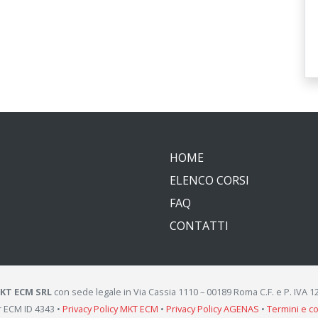
HOME
ELENCO CORSI
FAQ
CONTATTI
KT ECM SRL
con sede legale in Via Cassia 1110 – 00189 Roma C.F. e P. IVA 
r ECM ID 4343 •
Privacy Policy MKT ECM
•
Privacy Policy AGENAS
•
Termini e c