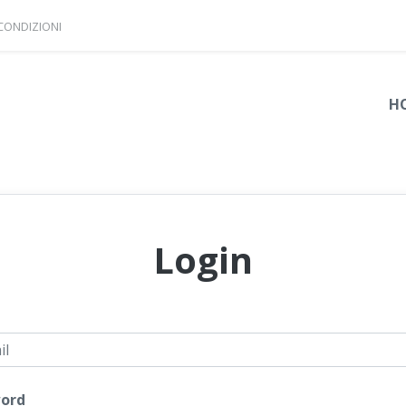
 CONDIZIONI
H
Login
l
ord